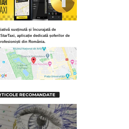
țiativă susținută și încurajată de
e
StarTaxi
, aplicație dedicată șoferilor de
profesioniști din România.
RTICOLE RECOMANDATE