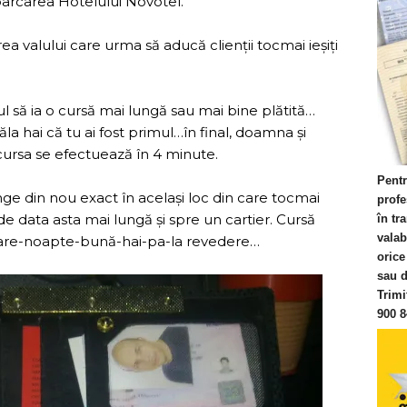
parcarea Hotelului Novotel.
ea valului care urma să aducă clienții tocmai ieșiți
ltul să ia o cursă mai lungă sau mai bine plătită…
la hai că tu ai fost primul…în final, doamna și
i cursa se efectuează în 4 minute.
Pentr
ge din nou exact în același loc din care tocmai
profe
, de data asta mai lungă și spre un cartier. Cursă
în tr
valab
utare-noapte-bună-hai-pa-la revedere…
orice
sau d
Trimi
900 