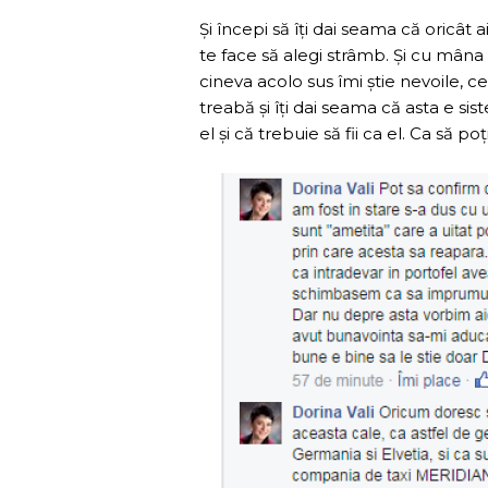
Și începi să îți dai seama că oricât a
te face să alegi strâmb. Și cu mâna 
cineva acolo sus îmi știe nevoile, c
treabă și îți dai seama că asta e siste
el și că trebuie să fii ca el. Ca să poț