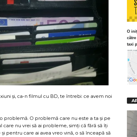
O ini
cătr
taxi 
xiuni și, ca-n filmul cu BD, te întrebi: ce avem noi
A
ai o problemă. O problemă care nu este a ta și pe
 care nu vrei să ai probleme, simți că fără să îți
e și pentru care ai avea vreo vină, o să înceapă să