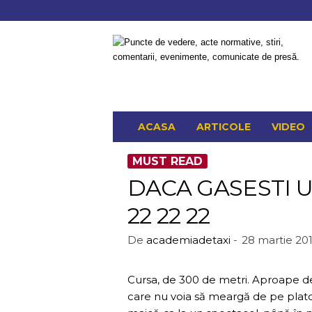
Academia
de
Taxi
–
Site
dedicat
activității
ACASA
ARTICOLE
VIDEO
de
taxi
MUST READ
DACA GASESTI 
22 22 22
De
academiadetaxi
-
28 martie 20
Cursa, de 300 de metri. Aproape d
care nu voia să meargă de pe platou