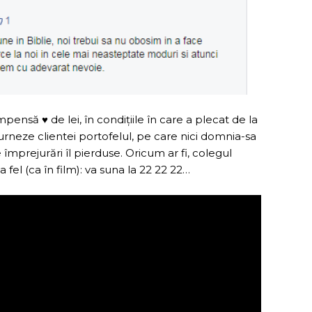
ensă ♥ de lei, în condițiile în care a plecat de la
eturneze clientei portofelul, pe care nici domnia-sa
 împrejurări îl pierduse. Oricum ar fi, colegul
fel (ca în film): va suna la 22 22 22…