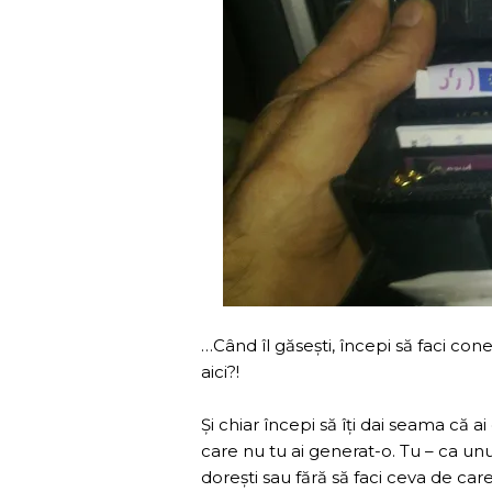
…Când îl găsești, începi să faci cone
aici?!
Și chiar începi să îți dai seama că 
care nu tu ai generat-o. Tu – ca unul
dorești sau fără să faci ceva de car