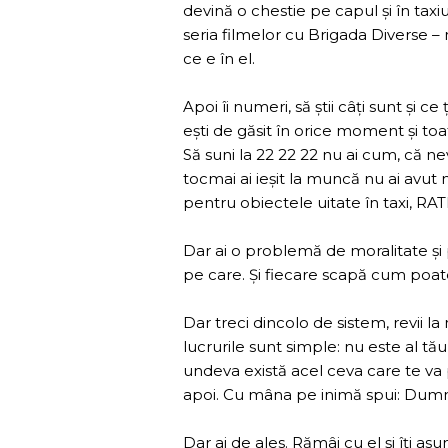
devină o chestie pe capul și în taxiul
seria filmelor cu Brigada Diverse – na
ce e în el.
Apoi îi numeri, să știi câți sunt și ce
ești de găsit în orice moment și to
Să suni la 22 22 22 nu ai cum, că ne
tocmai ai ieșit la muncă nu ai avut n
pentru obiectele uitate în taxi, RAT
Dar ai o problemă de moralitate și 
pe care. Și fiecare scapă cum poat
Dar treci dincolo de sistem, revii la
lucrurile sunt simple: nu este al tău
undeva există acel ceva care te va 
apoi. Cu mâna pe inimă spui: Dumnezeu
Dar ai de ales. Rămâi cu el și îți as