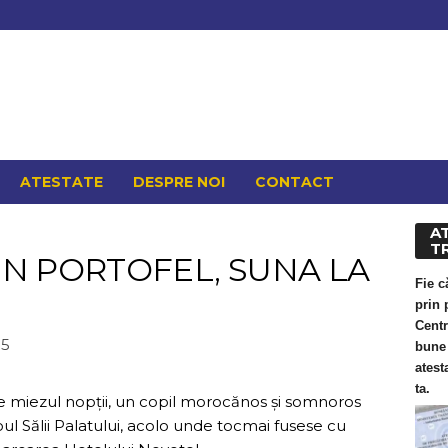
ATESTATE
DESPRE NOI
CONTACT
AT
T
UN PORTOFEL, SUNA LA
Fie c
prin 
Centr
15
bune 
atest
ta.
e miezul nopții, un copil morocănos și somnoros
l Sălii Palatului, acolo unde tocmai fusese cu