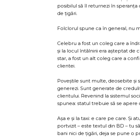
posibilul să îl returnezi în speranț
de țigări.
Folclorul spune ca în general, nu m
Celebru a fost un coleg care a înd
și la locul întâlnirii era așteptat de 
star, a fost un alt coleg care a conf
clientei.
Poveștile sunt multe, deosebite și su
generezi. Sunt generate de credulit
clientului. Revenind la sistemul soc
spunea: statul trebuie să se apere
Așa e și la taxi: e care pe care. Și
portvizit – este textul din BD – tu s
bani nici de țigări, deja se pune o 