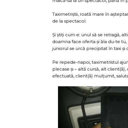
maică-sa la un spectacol, până în 
Taximetriștii, roată mare în așteptar
de la spectacol.
Și știți cum e: unul să se retragă, a
doamna face oferta și ăla du-te tu, ă
juniorul se urcă precipitat în taxi ș
Pe repede-napoi, taximetristul ajun
plecase și – altă cursă, alt client(ă)
efectuată, client(ă) mulțumit, sal