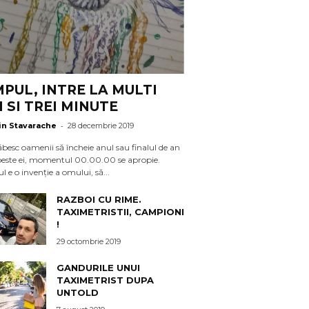
MPUL, INTRE LA MULTI
I SI TREI MINUTE
-
in Stavarache
28 decembrie 2019
ăbesc oamenii să încheie anul sau finalul de an
peste ei, momentul 00.00.00 se apropie.
 e o invenție a omului, să...
RAZBOI CU RIME.
TAXIMETRISTII, CAMPIONI
!
29 octombrie 2019
GANDURILE UNUI
TAXIMETRIST DUPA
UNTOLD