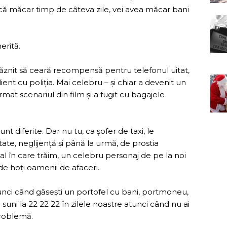
a că măcar timp de câteva zile, vei avea măcar bani
erită.
răznit să ceară recompensă pentru telefonul uitat,
client cu poliția. Mai celebru – și chiar a devenit un
irmat scenariul din film și a fugit cu bagajele
nt diferite. Dar nu tu, ca șofer de taxi, le
ate, neglijență și până la urmă, de prostia
ial în care trăim, un celebru personaj de pe la noi
 de
hoți
oamenii de afaceri.
 atunci când găsești un portofel cu bani, portmoneu,
ă suni la 22 22 22 în zilele noastre atunci când nu ai
problemă.