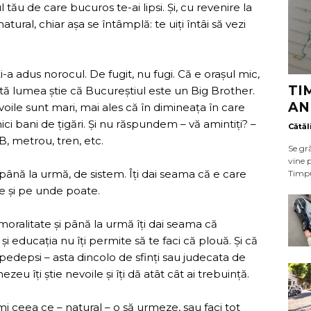
 tău de care bucuros te-ai lipsi. Și, cu revenire la
tural, chiar așa se întâmplă: te uiți întâi să vezi
 ți-a adus norocul. De fugit, nu fugi. Că e orașul mic,
TI
ată lumea știe că Bucureștiul este un Big Brother.
AN
voile sunt mari, mai ales că în dimineața în care
ici bani de țigări. Și nu răspundem – vă amintiți? –
Cătăl
B, metrou, tren, etc.
Se gr
vine 
până la urmă, de sistem. Îți dai seama că e care
Timpul
e și pe unde poate.
 moralitate și până la urmă îți dai seama că
 și educația nu îți permite să te faci că plouă. Și că
pedepsi – asta dincolo de sfinți sau judecata de
 îți știe nevoile și îți dă atât cât ai trebuință.
umi ceea ce – natural – o să urmeze, sau faci tot