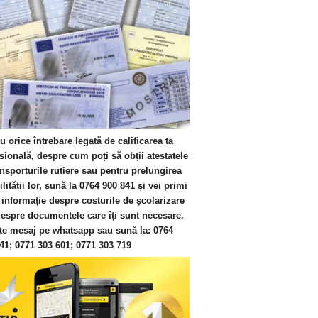
u orice întrebare legată de calificarea ta
sională, despre cum poți să obții atestatele
ansporturile rutiere sau pentru prelungirea
ilității lor, sună la 0764 900 841 și vei primi
 informație despre costurile de școlarizare
espre documentele care îți sunt necesare.
te mesaj pe whatsapp sau sună la:
0764
841;
0771 303 601;
0771 303 719